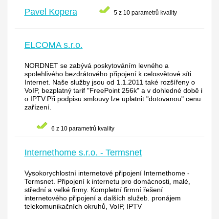
Pavel Kopera
5 z 10 parametrů kvality
ELCOMA s.r.o.
NORDNET se zabývá poskytováním levného a
spolehlivého bezdrátového připojení k celosvětové síti
Internet. Naše služby jsou od 1.1.2011 také rozšířeny o
VoIP, bezplatný tarif "FreePoint 256k" a v dohledné době i
o IPTV.Při podpisu smlouvy lze uplatnit "dotovanou" cenu
zařízení.
6 z 10 parametrů kvality
Internethome s.r.o. - Termsnet
Vysokorychlostní internetové připojení Internethome -
Termsnet. Připojení k internetu pro domácnosti, malé,
střední a velké firmy. Kompletní firmní řešení
internetového připojení a dalších služeb. pronájem
telekomunikačních okruhů, VoIP, IPTV