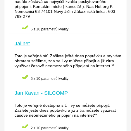
nadále zůstává co nejvyšší kvalita poskytovaného
připojení. Kontaktni místo ( kancelář ): Nas-Net.org K
Nemocnici 63 74101 Nový Jičín Zákaznická linka : 603
789 279
6 z 10 parametrů kvality
Jalinet
Toto je veřejná síť. Zašlete ještě dnes poptávku a my vám
obratem sdělíme, zda se i vy můžete připojit a již zítra
využívat časově neomezeného připojení na internet **
5 z 10 parametrů kvality
Jan Kavan - SILCOMP
Toto je veřejně dostupná síť. I vy se můžete připojit.
Zašlete ještě dnes poptávku a již zítra můžete využívat
časově neomezeného připojení na internet**
2 z 10 parametrů kvality