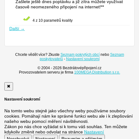
Zašlete ještě dnes poptávku a již zítra můžete využívat
časově neomezeného připojení na internet!**
4 z 10 parametrů kvality
Další →
Chcete vědět více? Zkuste
Seznam pokrytých obcí
nebo
Seznam
poskytovatelů
-
Nastavení soukromí
© 2004 - 2026 Bezdrátovépřipojení.cz
Provozovatelem serveru je firma
100MEGA Distribution s.r.o.
✖
Nastavení soukromí
Na tomto webu stejně jako všechny weby používáme soubory
cookies. Pomáhají nám ke správné funkci webu ale i k zlepšování
našeho webu pomocí měření návštěvnosti.
Zákon po nás chce vyžádat si k tomu váš souhlas. Ten můžete
kdykoliv změnit nebo odvolat na stránce
Nastavení
Neschvaluji
Nastavení
Rozumím a přijímám