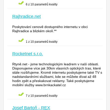
6 z 10 parametrů kvality
Rajhradice.net
Poskytování cenově dostupného internetu v obci
Rajhradice a blizkém okolí.**
1 z 10 parametrů kvality
Rocketnet s.r.o.
Rtyně.net - jsme technologickým leadrem v naší oblasti.
Disponujeme více jak 30km vlasních optických tras, které
stále rozšiřujeme. Kromě internetu poskytujeme také TV s
nadstandardními službami, kde se můžete dívat až 48
hodin zpět a přeskakovat reklamy. Také poskytujeme
mobilní služby www.brnkackatel.cz
7 z 10 parametrů kvality
Josef Bartoň - REX