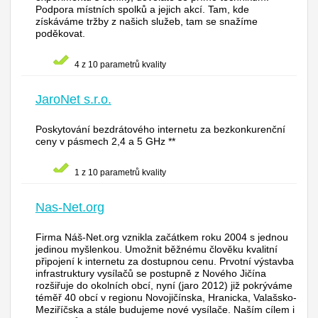
Podpora místních spolků a jejich akcí. Tam, kde
získáváme tržby z našich služeb, tam se snažíme
poděkovat.
4 z 10 parametrů kvality
JaroNet s.r.o.
Poskytování bezdrátového internetu za bezkonkurenční
ceny v pásmech 2,4 a 5 GHz **
1 z 10 parametrů kvality
Nas-Net.org
Firma Náš-Net.org vznikla začátkem roku 2004 s jednou
jedinou myšlenkou. Umožnit běžnému člověku kvalitní
připojení k internetu za dostupnou cenu. Prvotní výstavba
infrastruktury vysílačů se postupně z Nového Jičína
rozšiřuje do okolních obcí, nyní (jaro 2012) již pokrýváme
téměř 40 obcí v regionu Novojičínska, Hranicka, Valašsko-
Meziříčska a stále budujeme nové vysílače. Naším cílem i