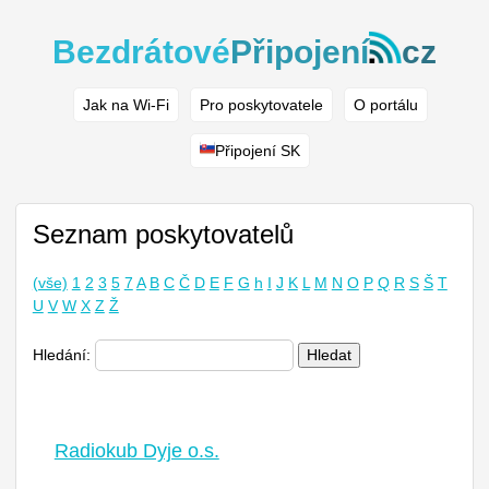
Bezdrátové
Připojení
cz
Jak na Wi-Fi
Pro poskytovatele
O portálu
Připojení SK
Seznam poskytovatelů
(vše)
1
2
3
5
7
A
B
C
Č
D
E
F
G
h
I
J
K
L
M
N
O
P
Q
R
S
Š
T
U
V
W
X
Z
Ž
Hledání:
Hledat
Radiokub Dyje o.s.