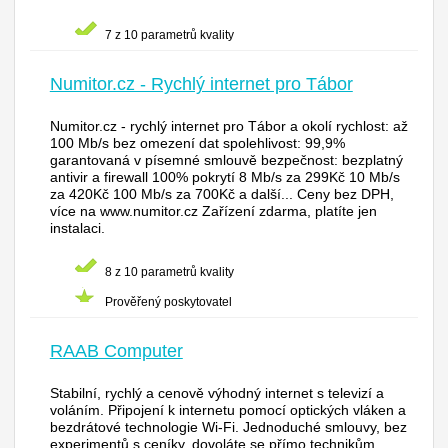
7 z 10 parametrů kvality
Numitor.cz - Rychlý internet pro Tábor
Numitor.cz - rychlý internet pro Tábor a okolí rychlost: až
100 Mb/s bez omezení dat spolehlivost: 99,9%
garantovaná v písemné smlouvě bezpečnost: bezplatný
antivir a firewall 100% pokrytí 8 Mb/s za 299Kč 10 Mb/s
za 420Kč 100 Mb/s za 700Kč a další... Ceny bez DPH,
více na www.numitor.cz Zařízení zdarma, platíte jen
instalaci.
8 z 10 parametrů kvality
Prověřený poskytovatel
RAAB Computer
Stabilní, rychlý a cenově výhodný internet s televizí a
voláním. Připojení k internetu pomocí optických vláken a
bezdrátové technologie Wi-Fi. Jednoduché smlouvy, bez
experimentů s ceníky, dovoláte se přímo technikům.