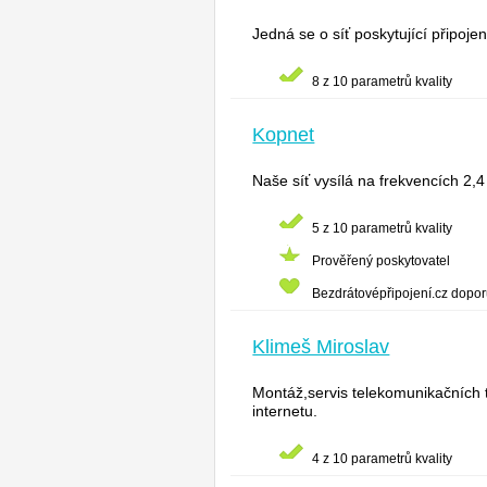
Jedná se o síť poskytující připoje
8 z 10 parametrů kvality
Kopnet
Naše síť vysílá na frekvencích 2,4
5 z 10 parametrů kvality
Prověřený poskytovatel
Bezdrátovépřipojení.cz dopo
Klimeš Miroslav
Montáž,servis telekomunikačních t
internetu.
4 z 10 parametrů kvality