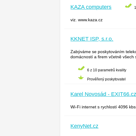
KAZA computers
1
viz. www.kaza.cz
KKNET ISP, s.r.o.
Zabýváme se poskytováním telekom
domácností a firem včetně všech s
6 z 10 parametrů kvality
Prověřený poskytovatel
Karel Novosád - EXIT66.c
Wi-Fi internet s rychlostí 4096 kbs
KenyNet.cz