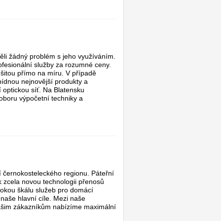
ěli žádný problém s jeho využíváním.
ofesionální služby za rozumné ceny.
šitou přímo na míru. V případě
ídnou nejnovější produkty a
í optickou síť. Na Blatensku
 oboru výpočetní techniky a
í černokosteleckého regionu. Páteřní
ak zcela novou technologii přenosů
irokou škálu služeb pro domácí
 naše hlavní cíle. Mezi naše
 našim zákazníkům nabízíme maximální