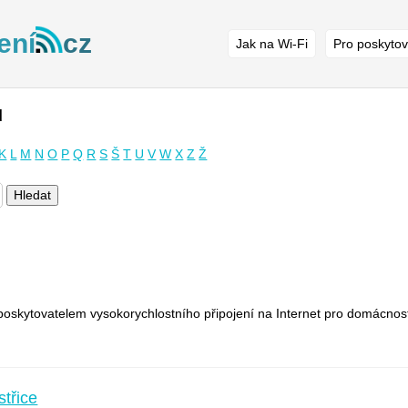
ení
cz
Jak na Wi-Fi
Pro poskytov
ů
K
L
M
N
O
P
Q
R
S
Š
T
U
V
W
X
Z
Ž
Hledat
poskytovatelem vysokorychlostního připojení na Internet pro domácnosti
střice