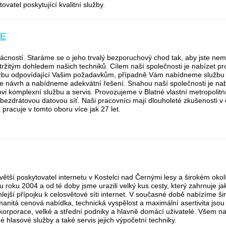
ovatel poskytující kvalitní služby.
SE
ácností. Staráme se o jeho trvalý bezporuchový chod tak, aby jste nem
tržitým dohledem našich techniků. Cílem naší společnosti je nabízet pr
lužbu odpovídající Vašim požadavkům, případně Vám nabídneme službu 
 návrh a nabídneme adekvátní řešení. Snahou naší společnosti je nab
kovi komplexní službu a servis. Provozujeme v Blatné vlastní metropolitn
bezdrátovou datovou síť. Naši pracovníci mají dlouholeté zkušenosti v
ž pracuje v tomto oboru více jak 27 let.
ětší poskytovatel internetu v Kostelci nad Černými lesy a širokém okol
u roku 2004 a od té doby jsme urazili velký kus cesty, který zahrnuje j
ejší přípojku k celosvětové síti internet. V současné době nabízíme š
manitá cenová nabídka, technická vyspělost a maximální asertivita jsou
 korporace, velké a střední podniky a hlavně domácí uživatelé. Všem
dné hlasové služby a také servis jejich výpočetní techniky.