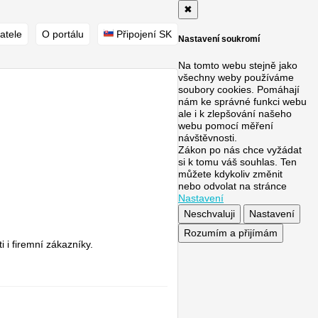
✖
atele
O portálu
Připojení SK
Nastavení soukromí
Na tomto webu stejně jako
všechny weby používáme
soubory cookies. Pomáhají
nám ke správné funkci webu
ale i k zlepšování našeho
webu pomocí měření
návštěvnosti.
Zákon po nás chce vyžádat
si k tomu váš souhlas. Ten
můžete kdykoliv změnit
nebo odvolat na stránce
Nastavení
Neschvaluji
Nastavení
Rozumím a přijímám
 i firemní zákazníky.