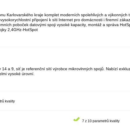
onu Karlovarského kraje komplet moderních spolehlivých a výkonných t
ysokorychlostní připojení k síti Internet pro domácnosti i firemní zákazn
firemních poboček datovými spoji vysoké kapacity, montáž a správa Ho
pojky 2,4GHz-HotSpot
14 a 9, síť je referenční sítí výrobce mikrovlnných spojů. Nabízí exklu
elmi vysoké úrovní.
rů kvality
7 z 10 parametrů kvality