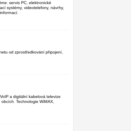
íme: servis PC, elektronické
cí systémy, videotelefony, návrhy,
informací.
etu od zprostředkování připojení,
VoIP a digitální kabelová televize
ch obcích. Technologie WiMAX,