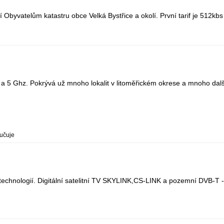
ní Obyvatelům katastru obce Velká Bystřice a okolí. První tarif je 512kbs
 a 5 Ghz. Pokrývá už mnoho lokalit v litoměřickém okrese a mnoho dalšíc
ručuje
echnologií. Digitální satelitní TV SKYLINK,CS-LINK a pozemní DVB-T - Di