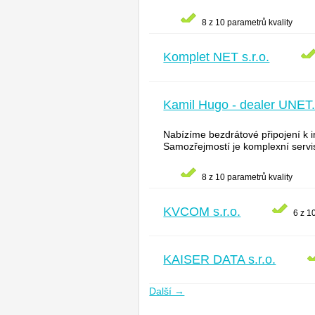
8 z 10 parametrů kvality
Komplet NET s.r.o.
Kamil Hugo - dealer UNET
Nabízíme bezdrátové připojení k int
Samozřejmostí je komplexní servi
8 z 10 parametrů kvality
KVCOM s.r.o.
6 z 1
KAISER DATA s.r.o.
Další →