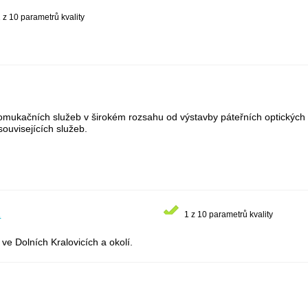
 z 10 parametrů kvality
ukačních služeb v širokém rozsahu od výstavby páteřních optických sít
ouvisejících služeb.
z
1 z 10 parametrů kvality
 ve Dolních Kralovicích a okolí.