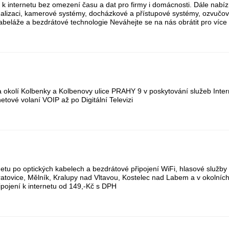
í k internetu bez omezení času a dat pro firmy i domácnosti. Dále nabíz
nalizaci, kamerové systémy, docházkové a přístupové systémy, ozvučova
abeláže a bezdrátové technologie Neváhejte se na nás obrátit pro více 
 okolí Kolbenky a Kolbenovy ulice PRAHY 9 v poskytování služeb Intern
ové volaní VOIP až po Digitální Televizi
netu po optických kabelech a bezdrátové připojení WiFi, hlasové služby 
eratovice, Mělník, Kralupy nad Vltavou, Kostelec nad Labem a v okolní
ojení k internetu od 149,-Kč s DPH