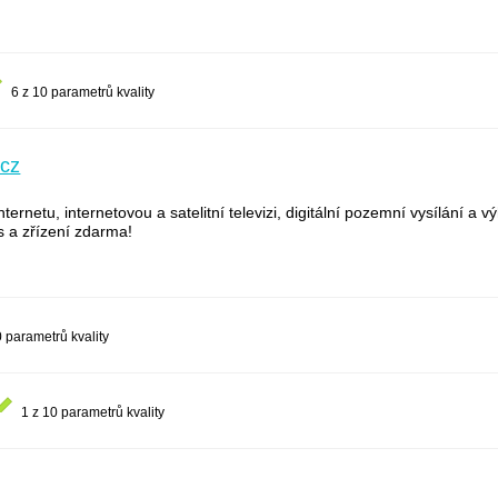
6 z 10 parametrů kvality
.cz
ernetu, internetovou a satelitní televizi, digitální pozemní vysílání a v
s a zřízení zdarma!
0 parametrů kvality
1 z 10 parametrů kvality