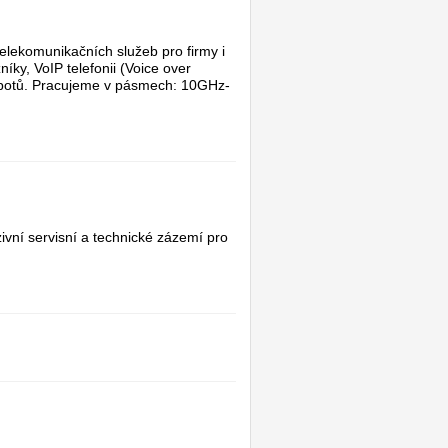
elekomunikačních služeb pro firmy i
íky, VoIP telefonii (Voice over
tSpotů. Pracujeme v pásmech: 10GHz-
zivní servisní a technické zázemí pro