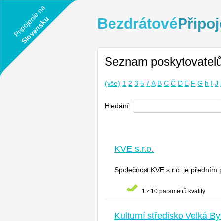
Pripojenie na
Slovensku
Bezdrátové
Připoj
Seznam poskytovatel
(vše)
1
2
3
5
7
A
B
C
Č
D
E
F
G
h
I
J
Hledání:
KVE s.r.o.
Společnost KVE s.r.o. je předním 
1 z 10 parametrů kvality
Kulturní středisko Velká By