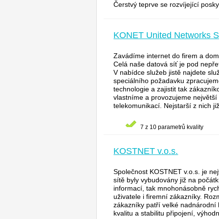
Čerstvý teprve se rozvíjející poskyt
KONET United Networks 
Zavádíme internet do firem a dom
Celá naše datová síť je pod nepře
V nabídce služeb jistě najdete s
speciálního požadavku zpracujeme
technologie a zajistit tak zákazní
vlastníme a provozujeme největší 
telekomunikací. Nejstarší z nich ji
7 z 10 parametrů kvality
KOSTNET v.o.s.
Společnost KOSTNET v.o.s. je nejv
sítě byly vybudovány již na počátk
informací, tak mnohonásobně rychl
uživatele i firemní zákazníky. Roz
zákazníky patří velké nadnárodní
kvalitu a stabilitu připojení, výho