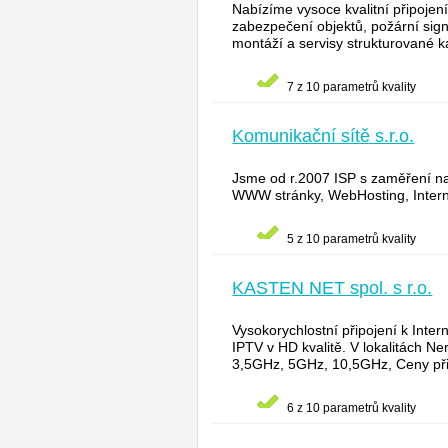
Nabízíme vysoce kvalitní připojen
zabezpečení objektů, požární sig
montáží a servisy strukturované k
7 z 10 parametrů kvality
Komunikační sítě s.r.o.
Jsme od r.2007 ISP s zaměření na
WWW stránky, WebHosting, Internet
5 z 10 parametrů kvality
KASTEN NET spol. s r.o.
Vysokorychlostní připojení k Inter
IPTV v HD kvalitě. V lokalitách N
3,5GHz, 5GHz, 10,5GHz, Ceny přip
6 z 10 parametrů kvality