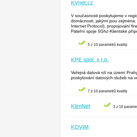
KVnet.cz
V současnosti poskytujeme v regi
domácnosti, jakými jsou zejména: v
Internet Protocol), propojování 
Páteřní spoje 5Ghz-Klientské pří
5 z 10 parametrů kvality
KPE spol. s r.o.
Veřejná datová síť na území Prahy 
poskytování datových služeb na v
7 z 10 parametrů kvality
KlimNet
3 z 10 paramet
KOVIM