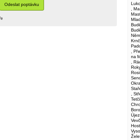
Luko
Odeslat poptávku
, Ma
Mast
ře
Mlad
Budě
Budě
Němč
Krnč
Pado
, Př
na M
, Rá
Roky
Rosi
Seno
Okra
Stař
, St
Tetč
Chro
Boro
Újez
Vevč
Host
Vyso
Žele