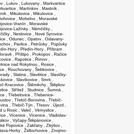
v , Lukov , Lukovany , Markvartice
rkvartice , Martínkov , Mastník ,
ník , Mikulovice , Mikulovice ,
oňovice , Mohelno , Moravské
jovice-Vranín , Moravské
jovice-Lažínky , Němčičky ,
ičky , Neslovice , Nové Syrovice-
ice , Odunec , Opatov , Oslavany-
chov , Pavlice , Petrůvky , Popůvky
edín-Hory , Předín-Hory , Příbram
oravě , Příštpo , Prokopov , Račice
covice , Rapotice , Římov ,
tnice nad Rokytnou , Rosice ,
ce , Rouchovany , Šebkovice ,
rady , Slatina , Slavětice , Slavičky-
šovice , Slavíkovice , Smrk ,
eč-Kracovice , Štěměchy , Štěpkov
řelice , Střítež , Studnice , Šumná ,
ice , Třebelovice , Třebenice-
ustov , Třebíč-Borovina , Třebíč-
vina , Třebíč-Týn , Třesov , Újezd ,
d u Rosic , Valeč , Vémyslice ,
ice , Vícenice , Vícenice , Vladislav-
ákov , Výčapy-Štěpánovice ,
ké Popovice , Zakřany , Zbýšov ,
tava-Horky , Židlochovice , Znojmo-