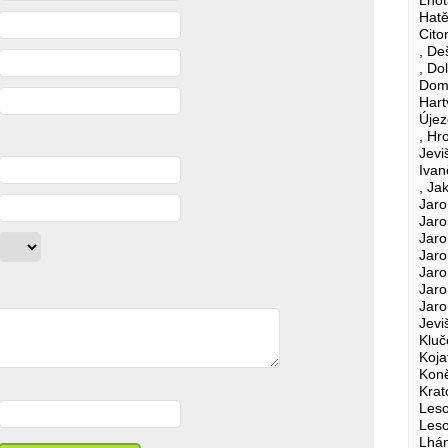
Hatě
Cito
, De
, Do
Doma
Hart
Újez
, Hr
Jevi
Ivan
, Ja
Jaro
Jaro
Jaro
Jaro
Jaro
Jaro
Jaro
Jevi
Kluč
Koja
Koně
Krat
Leso
Leso
Lhán