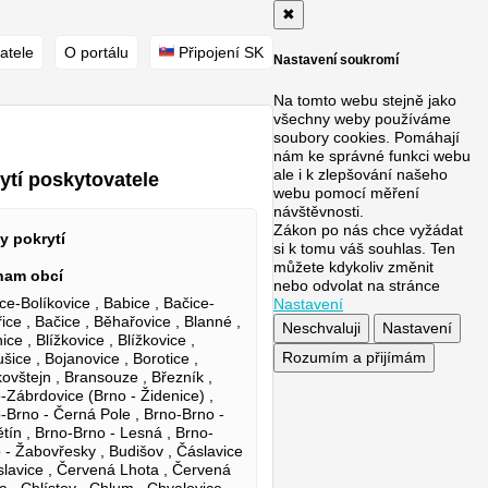
✖
atele
O portálu
Připojení SK
Nastavení soukromí
Na tomto webu stejně jako
všechny weby používáme
soubory cookies. Pomáhají
nám ke správné funkci webu
ale i k zlepšování našeho
ytí poskytovatele
webu pomocí měření
návštěvnosti.
Zákon po nás chce vyžádat
y pokrytí
si k tomu váš souhlas. Ten
můžete kdykoliv změnit
nam obcí
nebo odvolat na stránce
ce-Bolíkovice , Babice , Bačice-
Nastavení
ice , Bačice , Běhařovice , Blanné ,
Neschvaluji
Nastavení
ice , Blížkovice , Blížkovice ,
Rozumím a přijímám
šice , Bojanovice , Borotice ,
ovštejn , Bransouze , Březník ,
-Zábrdovice (Brno - Židenice) ,
-Brno - Černá Pole , Brno-Brno -
tín , Brno-Brno - Lesná , Brno-
 - Žabovřesky , Budišov , Čáslavice
slavice , Červená Lhota , Červená
a , Chlístov , Chlum , Chvalovice-