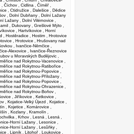
 , Číchov , Cidlina , Číměř ,
nice , Ctidružice , Dalešice , Dědice
šov , Dolní Dubňany , Dolní Lažany
lní Lažany , Dolní Vilémovice ,
mil , Dukovany , Grešlové Mýto ,
víkovice , Hartvíkovice , Horní
d , Hostěradice , Hostim , Hrotovice
otovice , Hrotovice , Hrušovany nad
šovkou , Ivančice-Němčice ,
čice-Alexovice , Ivančice-Řeznovice
kubov u Moravských Budějovic ,
měřice nad Rokytnou-Vacenovice ,
měřice nad Rokytnou-Ratibořice ,
měřice nad Rokytnou-Popovice ,
měřice nad Rokytnou-Příložany ,
měřice nad Rokytnou-Popovice ,
měřice nad Rokytnou-Ohrazenice ,
měřice nad Rokytnou-Boňov ,
šovice , Jiříkovice , Ketkovice ,
ov , Kojatice-Velký Újezd , Kojatice ,
tín , Kojetice , Komárovice ,
šín , Kozlany , Kramolín ,
ochvilka , Krhov , Lesná , Lesná ,
nice-Horní Lažany , Lesonice ,
nice-Horní Lažany , Lesůňky ,
ice , Lipník , Litohoř , Loukovice ,