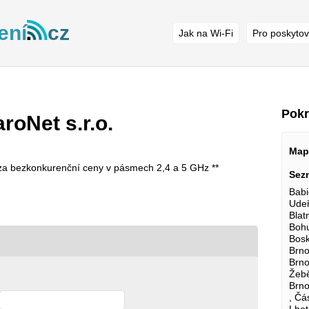
ení
cz
Jak na Wi-Fi
Pro poskytov
Pokr
aroNet s.r.o.
Map
 za bezkonkurenční ceny v pásmech 2,4 a 5 GHz **
Sez
Babi
Udeř
Blatn
Bohu
Bosk
Brno
Brno
Žebě
Brno
, Čá
Lhot