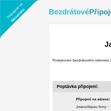
Pripojenie na
Slovensku
Bezdrátové
Připoj
J
Poskytování bezdrátového internetu
Poptávka připojení:
Připojení na adrese:
Jméno/Název firmy: 
*