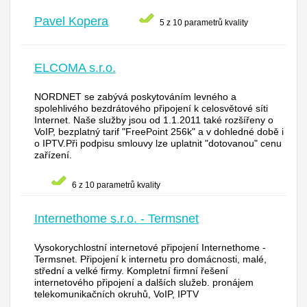
Pavel Kopera
5 z 10 parametrů kvality
ELCOMA s.r.o.
NORDNET se zabývá poskytováním levného a
spolehlivého bezdrátového připojení k celosvětové síti
Internet. Naše služby jsou od 1.1.2011 také rozšířeny o
VoIP, bezplatný tarif "FreePoint 256k" a v dohledné době i
o IPTV.Při podpisu smlouvy lze uplatnit "dotovanou" cenu
zařízení.
6 z 10 parametrů kvality
Internethome s.r.o. - Termsnet
Vysokorychlostní internetové připojení Internethome -
Termsnet. Připojení k internetu pro domácnosti, malé,
střední a velké firmy. Kompletní firmní řešení
internetového připojení a dalších služeb. pronájem
telekomunikačních okruhů, VoIP, IPTV