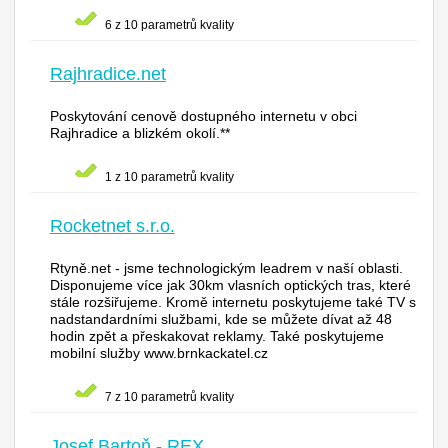
6 z 10 parametrů kvality
Rajhradice.net
Poskytování cenově dostupného internetu v obci
Rajhradice a blizkém okolí.**
1 z 10 parametrů kvality
Rocketnet s.r.o.
Rtyně.net - jsme technologickým leadrem v naší oblasti.
Disponujeme více jak 30km vlasních optických tras, které
stále rozšiřujeme. Kromě internetu poskytujeme také TV s
nadstandardními službami, kde se můžete dívat až 48
hodin zpět a přeskakovat reklamy. Také poskytujeme
mobilní služby www.brnkackatel.cz
7 z 10 parametrů kvality
Josef Bartoň - REX