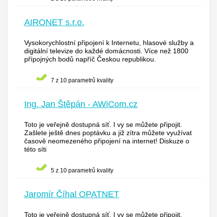
AIRONET s.r.o.
Vysokorychlostní připojení k Internetu, hlasové služby a
digitální televize do každé domácnosti. Více než 1800
přípojných bodů napříč Českou republikou.
7 z 10 parametrů kvality
Ing. Jan Štěpán - AWiCom.cz
Toto je veřejně dostupná síť. I vy se můžete připojit.
Zašlete ještě dnes poptávku a již zítra můžete využívat
časově neomezeného připojení na internet! Diskuze o
této síti
5 z 10 parametrů kvality
Jaromír Číhal OPATNET
Toto je veřejně dostupná síť. I vy se můžete připojit.