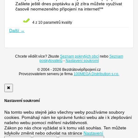
Zašlete ještě dnes poptávku a již zítra můžete využívat
časově neomezeného připojení na internet!**
4 z 10 parametrů kvality
Další →
Chcete vědět více? Zkuste
Seznam pokrytých obcí
nebo
Seznam
poskytovatelů
-
Nastavení soukromí
© 2004 - 2026 Bezdrátovépřipojení.cz
Provozovatelem serveru je firma
100MEGA Distribution s.r.o.
✖
Nastavení soukromí
Na tomto webu stejně jako všechny weby používáme soubory
cookies. Pomáhají nám ke správné funkci webu ale i k zlepšování
našeho webu pomocí měření návštěvnosti.
Zákon po nás chce vyžádat si k tomu váš souhlas. Ten můžete
kdykoliv změnit nebo odvolat na stránce
Nastavení