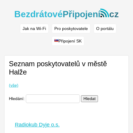
Bezdrátové
Připojení
cz
Jak na Wi-Fi
Pro poskytovatele
O portálu
Připojení SK
Seznam poskytovatelů v městě
Halže
(vše)
Hledání:
Hledat
Radiokub Dyje o.s.