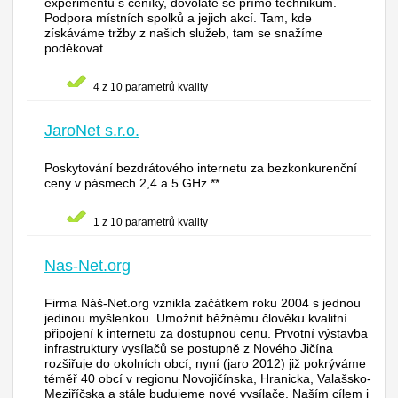
experimentů s ceníky, dovoláte se přímo technikům.
Podpora místních spolků a jejich akcí. Tam, kde
získáváme tržby z našich služeb, tam se snažíme
poděkovat.
4 z 10 parametrů kvality
JaroNet s.r.o.
Poskytování bezdrátového internetu za bezkonkurenční
ceny v pásmech 2,4 a 5 GHz **
1 z 10 parametrů kvality
Nas-Net.org
Firma Náš-Net.org vznikla začátkem roku 2004 s jednou
jedinou myšlenkou. Umožnit běžnému člověku kvalitní
připojení k internetu za dostupnou cenu. Prvotní výstavba
infrastruktury vysílačů se postupně z Nového Jičína
rozšiřuje do okolních obcí, nyní (jaro 2012) již pokrýváme
téměř 40 obcí v regionu Novojičínska, Hranicka, Valašsko-
Meziříčska a stále budujeme nové vysílače. Naším cílem i