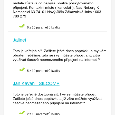
nadále zůstává co nejvyšší kvalita poskytovaného
připojení. Kontaktni místo ( kancelář ): Nas-Net.org K
Nemocnici 63 74101 Nový Jičín Zákaznická linka : 603
789 279
6 z 10 parametrů kvality
Jalinet
Toto je veřejná síť. Zašlete ještě dnes poptávku a my vám
obratem sdělíme, zda se i vy můžete připojit a již zítra
využívat časově neomezeného připojení na internet **
5 z 10 parametrů kvality
Jan Kavan - SILCOMP
Toto je veřejně dostupná síť. I vy se můžete připojit.
Zašlete ještě dnes poptávku a již zítra můžete využívat
časově neomezeného připojení na internet**
2 z 10 parametrů kvality