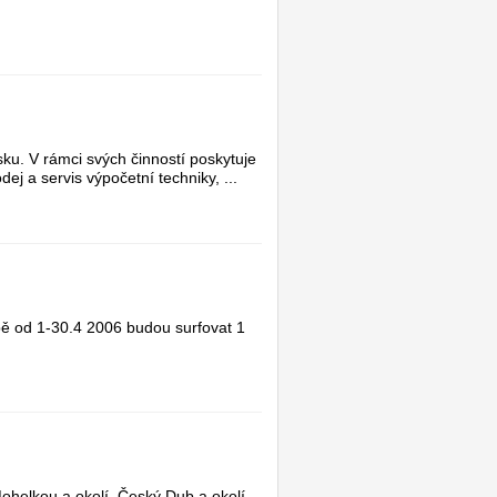
u. V rámci svých činností poskytuje
ej a servis výpočetní techniky, ...
obě od 1-30.4 2006 budou surfovat 1
ohelkou a okolí, Český Dub a okolí,