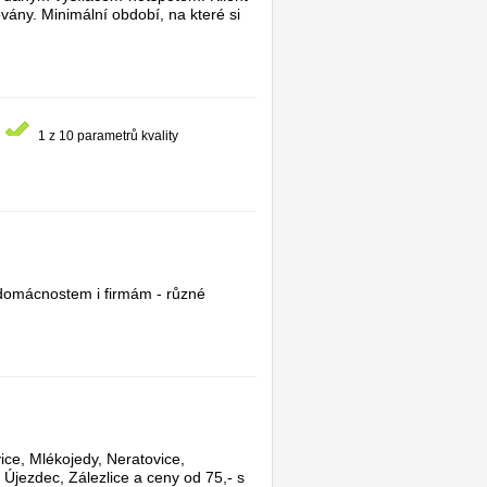
ovány. Minimální období, na které si
1 z 10 parametrů kvality
 domácnostem i firmám - různé
vice, Mlékojedy, Neratovice,
Újezdec, Zálezlice a ceny od 75,- s