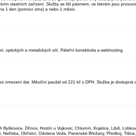
ctvím vlastních zařízení. Služby se liší pásmem, ve kterém jsou provoz
e na 1 den (pomocí sms) a nebo 1 měsíc.
, optických a metalických sítí. Páteřní konektivita a webhosting.
 bez omezení dat. Měsíční paušál od 221 kč s DPH. Služba je dostupná
h Byškovice, Dřínov, Hostín u Vojkovic, Chlumín, Kojetice, Libiš, Lobko
, Netřeba, Obříství, Odolena Voda, Panenské Břežany, Předboj, Tišice, 