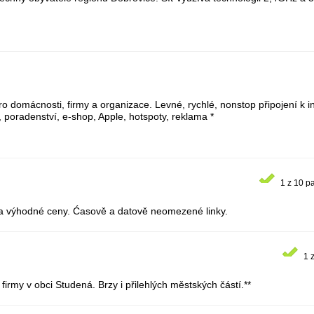
ro domácnosti, firmy a organizace. Levné, rychlé, nonstop připojení k int
, poradenství, e-shop, Apple, hotspoty, reklama *
1 z 10 p
 za výhodné ceny. Ćasově a datově neomezené linky.
1 
 firmy v obci Studená. Brzy i přilehlých městských částí.**