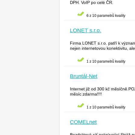
DPH. VoIP po celé ČR.
6 z 10 parametrů kvality
LONET s.r.o.
Firma LONET s.r.o. patří k význa
nejen internetovou konektivitu, ale
1 z 10 parametrů kvality
Bruntál-Net
Internet již od 300 kč měsíčně.PO
měsíc zdarma!!!!
1 z 10 parametrů kvality
COMELnet
Bezdrátová síť pokrývající Stráž 