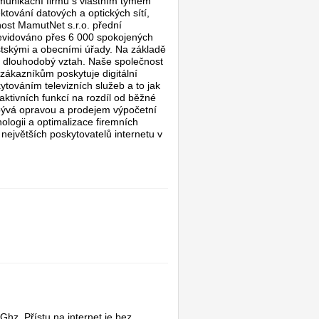
omunikační firmu s vlastním týmem
tování datových a optických sítí,
čnost MamutNet s.r.o. přední
 evidováno přes 6 000 spokojených
stskými a obecními úřady. Na základě
n dlouhodobý vztah. Naše společnost
zákazníkům poskytuje digitální
ytováním televizních služeb a to jak
raktivních funkcí na rozdíl od běžné
abývá opravou a prodejem výpočetní
ologii a optimalizace firemních
největších poskytovatelů internetu v
hz. Přístu na internet je bez