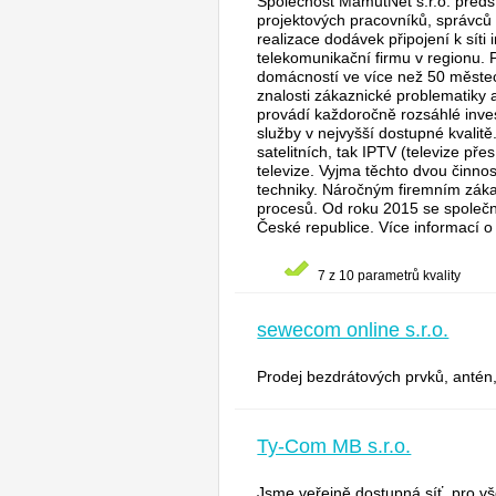
Společnost MamutNet s.r.o. předs
projektových pracovníků, správců 
realizace dodávek připojení k síti
telekomunikační firmu v regionu.
domácností ve více než 50 městec
znalosti zákaznické problematiky
provádí každoročně rozsáhlé inve
služby v nejvyšší dostupné kvalit
satelitních, tak IPTV (televize př
televize. Vyjma těchto dvou činn
techniky. Náročným firemním zákaz
procesů. Od roku 2015 se společno
České republice. Více informací o
7 z 10 parametrů kvality
sewecom online s.r.o.
Prodej bezdrátových prvků, antén, 
Ty-Com MB s.r.o.
Jsme veřejně dostupná síť, pro vš