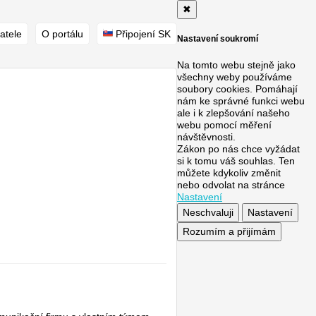
✖
atele
O portálu
Připojení SK
Nastavení soukromí
Na tomto webu stejně jako
všechny weby používáme
soubory cookies. Pomáhají
nám ke správné funkci webu
ale i k zlepšování našeho
webu pomocí měření
návštěvnosti.
Zákon po nás chce vyžádat
si k tomu váš souhlas. Ten
můžete kdykoliv změnit
nebo odvolat na stránce
Nastavení
Neschvaluji
Nastavení
Rozumím a přijímám