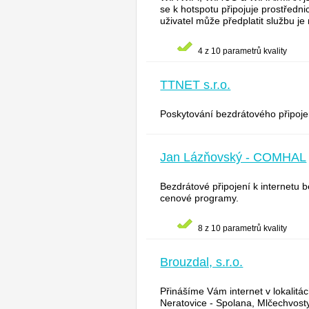
se k hotspotu připojuje prostředni
uživatel může předplatit službu j
4 z 10 parametrů kvality
TTNET s.r.o.
Poskytování bezdrátového připojení
Jan Lázňovský - COMHAL
Bezdrátové připojení k internetu
cenové programy.
8 z 10 parametrů kvality
Brouzdal, s.r.o.
Přinášíme Vám internet v lokalitác
Neratovice - Spolana, Mlčechvosty