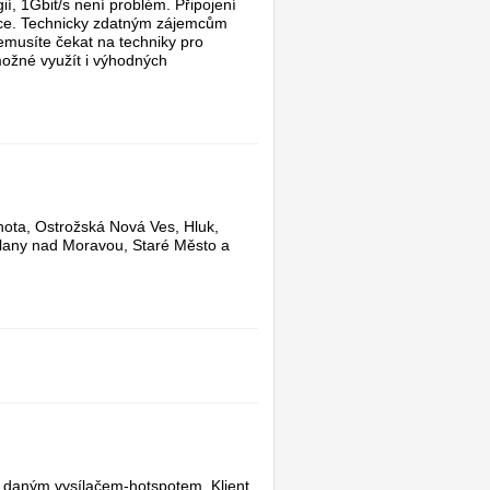
í, 1Gbit/s není problém. Připojení
izace. Technicky zdatným zájemcům
emusíte čekat na techniky pro
možné využít i výhodných
hota, Ostrožská Nová Ves, Hluk,
elany nad Moravou, Staré Město a
é daným vysílačem-hotspotem. Klient