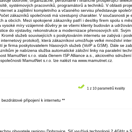
tavuje oborově, organizačně, personálně i finančně prosperující telek
sítě, systémových pracovníků, programátorů a techniků. V oblasti projek
 internet a zajištění kompletního a včasného servisu představuje spole
 Počet zákazníků společnosti má vzestupný charakter. V současnosti je
h a obcích. Mezi spokojené zákazníky patří i desítky firem spolu s mě
 a vysoké míry vzájemné důvěry je se všemi klienty budován a udržová
stice do výstavby, rekonstrukce a modernizace přenosových sítí. Svým 
ě. Kromě služeb souvisejících s poskytováním internetu se zabývá i posk
es internetový protokol), která zákazníkovi umožňuje velké množství inte
ostí je firma poskytovatelem hlasových služeb (VoIP a GSM). Dále se z
níkům je nabízena služba automatické záložní linky na paralelní techn
st MamutNet s.r.o. stala členem ISP Alliance a.s., akciového sdružení 
 společnosti MamutNet s.r.o. lze nalézt na www.mamutnet.cz.
1 z 10 parametrů kvality
bezdrátové připojení k internetu **
echny obyvatele regionu Dobrovice. Síť využívá technologii 2,4GHz a 5G