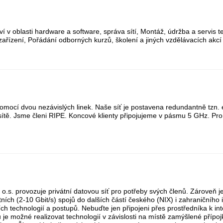
í v oblasti hardware a software, správa sítí, Montáž, údržba a servis 
zařízení, Pořádání odborných kurzů, školení a jiných vzdělávacích akcí 
 pomocí dvou nezávislých linek. Naše síť je postavena redundantně tzn
ítě. Jsme členi RIPE. Koncové klienty připojujeme v pásmu 5 GHz. Pro 
t, o.s. provozuje privátní datovou síť pro potřeby svých členů. Zároveň
ních (2-10 Gbit/s) spojů do dalších částí českého (NIX) i zahraničního in
ch technologií a postupů. Nebuďte jen připojeni přes prostředníka k int
ů je možné realizovat technologií v závislosti na místě zamýšlené příp