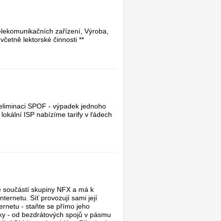
telekomunikačních zařízení, Výroba,
včetně lektorské činnosti **
. eliminaci SPOF - výpadek jednoho
lokální ISP nabízíme tarify v řádech
 je součástí skupiny NFX a má k
ternetu. Síť provozují sami její
ernetu - staňte se přímo jeho
ojky - od bezdrátových spojů v pásmu