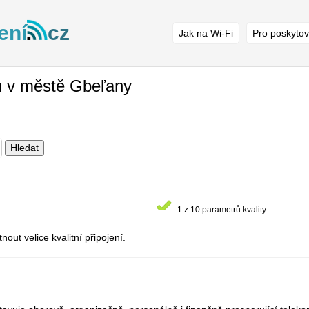
ení
cz
Jak na Wi-Fi
Pro poskytov
ů v městě Gbeľany
Hledat
1 z 10 parametrů kvality
ut velice kvalitní připojení.