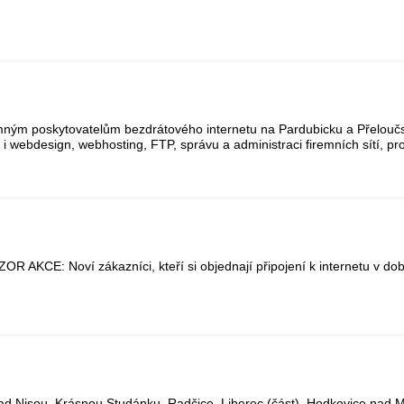
mným poskytovatelům bezdrátového internetu na Pardubicku a Přeloučsk
 i webdesign, webhosting, FTP, správu a administraci firemních sítí, prod
ZOR AKCE: Noví zákazníci, kteří si objednají připojení k internetu v d
nad Nisou, Krásnou Studánku, Radčice, Liberec (část), Hodkovice nad M