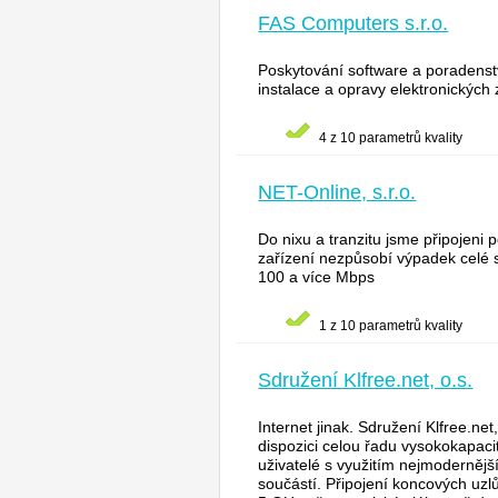
FAS Computers s.r.o.
Poskytování software a poradenstv
instalace a opravy elektronických 
4 z 10 parametrů kvality
NET-Online, s.r.o.
Do nixu a tranzitu jsme připojeni
zařízení nezpůsobí výpadek celé s
100 a více Mbps
1 z 10 parametrů kvality
Sdružení Klfree.net, o.s.
Internet jinak. Sdružení Klfree.ne
dispozici celou řadu vysokokapacit
uživatelé s využitím nejmodernější
součástí. Připojení koncových uzl