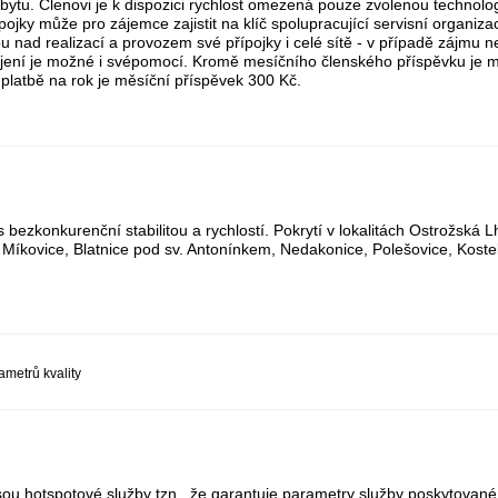
bytu. Členovi je k dispozici rychlost omezená pouze zvolenou technologi
řípojky může pro zájemce zajistit na klíč spolupracující servisní organ
 nad realizací a provozem své přípojky i celé sítě - v případě zájmu n
řipojení je možné i svépomocí. Kromě mesíčního členského příspěvku je 
 platbě na rok je měsíční příspěvek 300 Kč.
zkonkurenční stabilitou a rychlostí. Pokrytí v lokalitách Ostrožská L
 Míkovice, Blatnice pod sv. Antonínkem, Nedakonice, Polešovice, Kost
ametrů kvality
ou hotspotové služby tzn., že garantuje parametry služby poskytovan