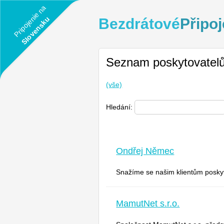
Pripojenie na
Slovensku
Bezdrátové
Připoj
Seznam poskytovatel
(vše)
Hledání:
Ondřej Němec
Snažíme se našim klientům poskytno
MamutNet s.r.o.