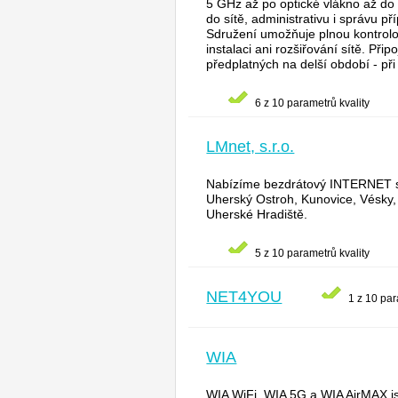
5 GHz až po optické vlákno až do 
do sítě, administrativu i správu p
Sdružení umožňuje plnou kontrolou
instalaci ani rozšiřování sítě. P
předplatných na delší období - při
6 z 10 parametrů kvality
LMnet, s.r.o.
Nabízíme bezdrátový INTERNET s be
Uherský Ostroh, Kunovice, Vésky,
Uherské Hradiště.
5 z 10 parametrů kvality
NET4YOU
1 z 10 par
WIA
WIA WiFi, WIA 5G a WIA AirMAX js