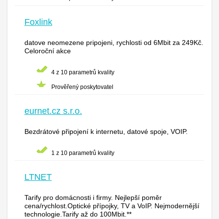
Foxlink
datove neomezene pripojeni, rychlosti od 6Mbit za 249Kč.
Celoroční akce
4 z 10 parametrů kvality
Prověřený poskytovatel
eurnet.cz s.r.o.
Bezdrátové připojení k internetu, datové spoje, VOIP.
1 z 10 parametrů kvality
LTNET
Tarify pro domácnosti i firmy. Nejlepší poměr
cena/rychlost.Optické přípojky, TV a VoIP. Nejmodernější
technologie.Tarify až do 100Mbit.**