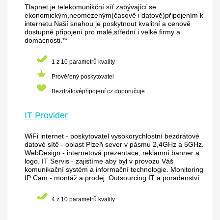
Tlapnet je telekomunikční síť zabývající se
ekonomickým,neomezeným(časově i datově)připojením k
internetu.Naší snahou je poskytnout kvalitní a cenově
dostupné připojení pro malé,střední i velké firmy a
domácnosti.**
1 z 10 parametrů kvality
Prověřený poskytovatel
Bezdrátovépřipojení.cz doporučuje
IT Provider
WiFi internet - poskytovatel vysokorychlostní bezdrátové
datové sítě - oblast Plzeň sever v pásmu 2,4GHz a 5GHz.
WebDesign - internetová prezentace, reklamní banner a
logo. IT Servis - zajistíme aby byl v provozu Váš
komunikační systém a informační technologie. Monitoring
IP Cam - montáž a prodej. Outsourcing IT a poradenství...
4 z 10 parametrů kvality