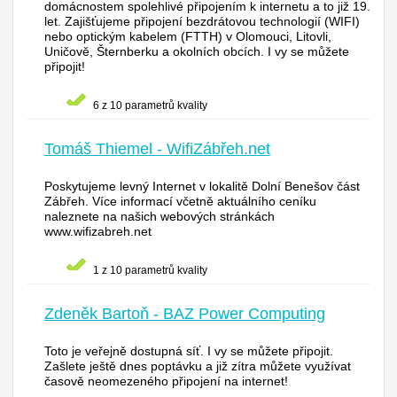
domácnostem spolehlivé připojením k internetu a to již 19.
let. Zajišťujeme připojení bezdrátovou technologií (WIFI)
nebo optickým kabelem (FTTH) v Olomouci, Litovli,
Uničově, Šternberku a okolních obcích. I vy se můžete
připojit!
6 z 10 parametrů kvality
Tomáš Thiemel - WifiZábřeh.net
Poskytujeme levný Internet v lokalitě Dolní Benešov část
Zábřeh. Více informací včetně aktuálního ceníku
naleznete na našich webových stránkách
www.wifizabreh.net
1 z 10 parametrů kvality
Zdeněk Bartoň - BAZ Power Computing
Toto je veřejně dostupná síť. I vy se můžete připojit.
Zašlete ještě dnes poptávku a již zítra můžete využívat
časově neomezeného připojení na internet!