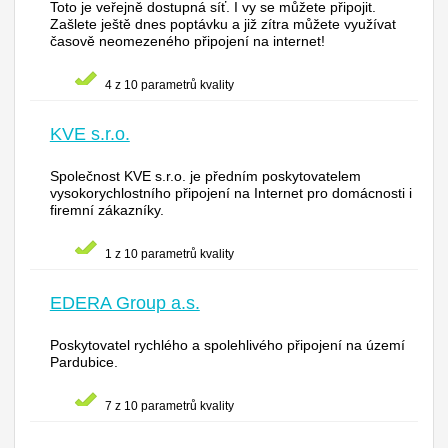
Toto je veřejně dostupná síť. I vy se můžete připojit.
Zašlete ještě dnes poptávku a již zítra můžete využívat
časově neomezeného připojení na internet!
4 z 10 parametrů kvality
KVE s.r.o.
Společnost KVE s.r.o. je předním poskytovatelem
vysokorychlostního připojení na Internet pro domácnosti i
firemní zákazníky.
1 z 10 parametrů kvality
EDERA Group a.s.
Poskytovatel rychlého a spolehlivého připojení na území
Pardubice.
7 z 10 parametrů kvality