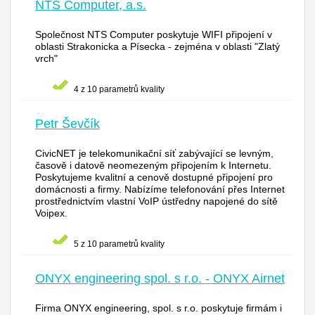
NTS Computer, a.s.
Společnost NTS Computer poskytuje WIFI připojení v
oblasti Strakonicka a Písecka - zejména v oblasti "Zlatý
vrch"
4 z 10 parametrů kvality
Petr Ševčík
CivicNET je telekomunikační síť zabývající se levným,
časově i datově neomezeným připojením k Internetu.
Poskytujeme kvalitní a cenově dostupné připojení pro
domácnosti a firmy. Nabízíme telefonování přes Internet
prostřednictvím vlastní VoIP ústředny napojené do sítě
Voipex.
5 z 10 parametrů kvality
ONYX engineering spol. s r.o. - ONYX Airnet
Firma ONYX engineering, spol. s r.o. poskytuje firmám i