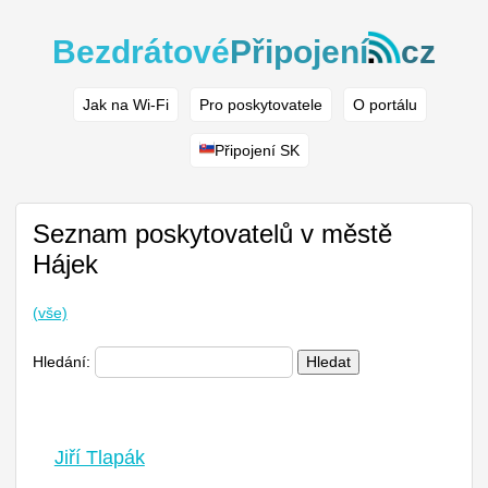
Bezdrátové
Připojení
cz
Jak na Wi-Fi
Pro poskytovatele
O portálu
Připojení SK
Seznam poskytovatelů v městě
Hájek
(vše)
Hledání:
Hledat
Jiří Tlapák