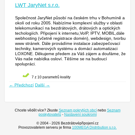
LWT JaryNet s.r.o.
Společnost JaryNet působí na českém trhu v Bohumíně a
okolí od roku 2005. Nabízíme komplexní služby v oblasti
telekomunikací na bezdrátových, drátových a optických
techologiích. Připojení k internetu,VoIP, IPTV, MOBIL,dále
webhosting (včetně registrace domén), webdesign, tvorbu
www stránek. Dále provádíme instalace zabezpečovací
techniky, kamerových systému a domácí automatizaci
LOXONE. Děkujeme předem za Váš zájem a doufáme, že
Vás naše nabídka osloví. Těšíme se na budoucí
spolupráci.
7 z 10 parametrů kvality
← Předchozí
Další →
Chcete vědět více? Zkuste
Seznam pokrytých obcí
nebo
Seznam
poskytovatelů
-
Nastavení soukromí
© 2004 - 2026 Bezdrátovépřipojení.cz
Provozovatelem serveru je firma
100MEGA Distribution s.r.o.