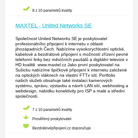
8 z 10 parametrů kvality
MAXTEL - United Networks SE
Společnost United Networks SE je poskytovatel
profesionálního připojení k internetu v oblasti
jihozápadních Čech. Nabízíme vysokorychlostní optické,
kabelové a bezdrátové připojení s možností zřízení pevné
telefonní linky bez měsíčních paušálů a digitální televize v
HD kvalitě. www.maxtel.cz Jako první poskytovatel na
Sušicku nabízíme špičkové připojení k internetu založené
na optických vláknech na vlastní FTTx síti. Portfolio
našich služeb obsahuje také instalaci kamerových
systému, správu, výstavbu a návrh LAN sítí, webhosting a
webdesign, nabídku konektivity pro ISP a malé a střední
společnosti.
7 z 10 parametrů kvality
Prověřený poskytovatel
Bezdrátovépřipojení.cz doporučuje