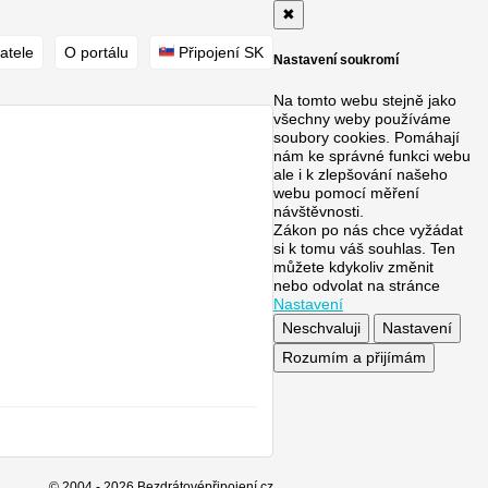
✖
atele
O portálu
Připojení SK
Nastavení soukromí
Na tomto webu stejně jako
všechny weby používáme
soubory cookies. Pomáhají
nám ke správné funkci webu
ale i k zlepšování našeho
webu pomocí měření
návštěvnosti.
Zákon po nás chce vyžádat
si k tomu váš souhlas. Ten
můžete kdykoliv změnit
nebo odvolat na stránce
Nastavení
Neschvaluji
Nastavení
Rozumím a přijímám
© 2004 - 2026 Bezdrátovépřipojení.cz