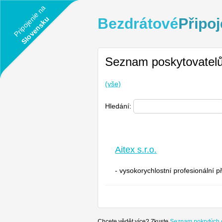
Pripojenie na
Slovensku
Bezdrátové
Připoj
Seznam poskytovatelů
(vše)
Hledání:
Aitex s.r.o.
- vysokorychlostní profesionální př
Chcete vědět více? Zkuste
Seznam pokrytých 