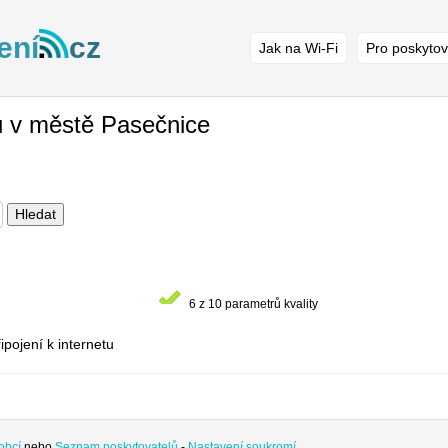
ení
cz
Jak na Wi-Fi
Pro poskytov
 v městě Pasečnice
Hledat
6 z 10 parametrů kvality
ipojení k internetu
obcí
nebo
Seznam poskytovatelů
-
Nastavení soukromí