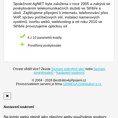
Společnost AgNET byla založena v roce 2005 a zabývá se
poskytováním telekomunikačních služeb ve Stříbře a
okolí. Zajišťujeme připojení k internetu, telefonování přes
VoIP, správu počítačových sítí, instalaci kamerových
systémů, tvorbu webů, webhosting a od roku 2010 ve
Stříbře provozujeme optickou síť.
6 z 10 parametrů kvality
Prověřený poskytovatel
Chcete vědět více? Zkuste
Seznam pokrytých obcí
nebo
Seznam
poskytovatelů
-
Nastavení soukromí
© 2004 - 2026 Bezdrátovépřipojení.cz
Provozovatelem serveru je firma
100MEGA Distribution s.r.o.
✖
Nastavení soukromí
Na tomto webu stejně jako všechny weby používáme soubory