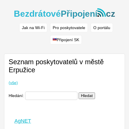
Bezdrátové
Připojení
cz
Jak na Wi-Fi
Pro poskytovatele
O portálu
Připojení SK
Seznam poskytovatelů v městě
Erpužice
(vše)
Hledání:
Hledat
AgNET