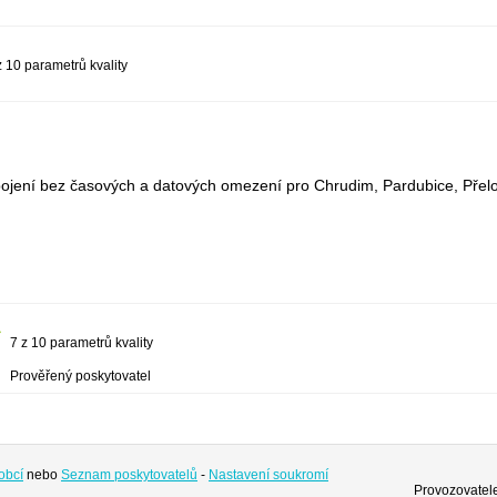
z 10 parametrů kvality
ipojení bez časových a datových omezení pro Chrudim, Pardubice, Přelo
7 z 10 parametrů kvality
Prověřený poskytovatel
obcí
nebo
Seznam poskytovatelů
-
Nastavení soukromí
Provozovatele