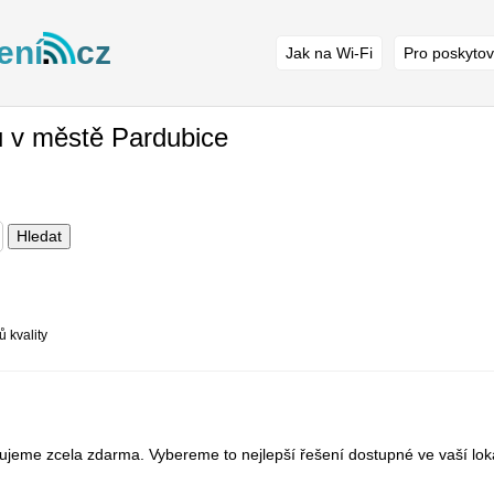
ení
cz
Jak na Wi-Fi
Pro poskytov
 v městě Pardubice
Hledat
ů kvality
jeme zcela zdarma. Vybereme to nejlepší řešení dostupné ve vaší lokal