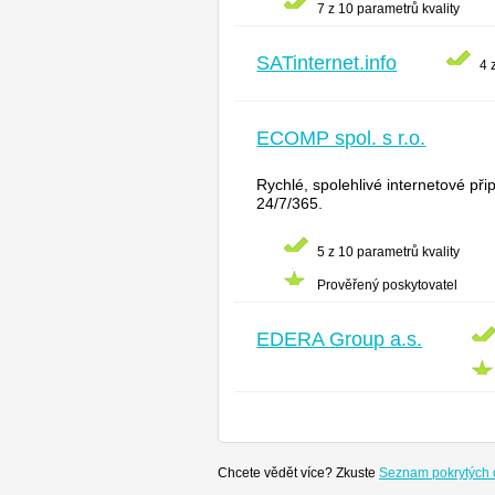
7 z 10 parametrů kvality
SATinternet.info
4 
ECOMP spol. s r.o.
Rychlé, spolehlivé internetové př
24/7/365.
5 z 10 parametrů kvality
Prověřený poskytovatel
EDERA Group a.s.
Chcete vědět více? Zkuste
Seznam pokrytých 