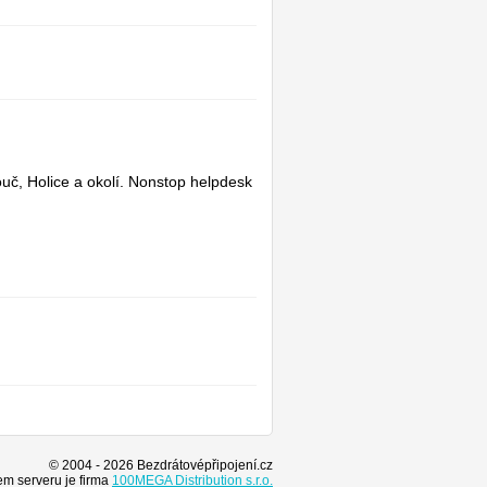
uč, Holice a okolí. Nonstop helpdesk
© 2004 - 2026 Bezdrátovépřipojení.cz
m serveru je firma
100MEGA Distribution s.r.o.