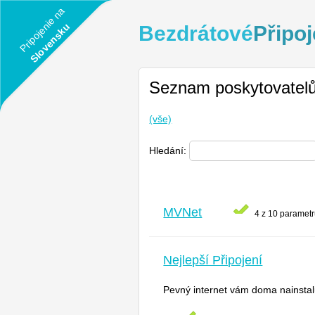
Pripojenie na
Slovensku
Bezdrátové
Připoj
Seznam poskytovatelů
(vše)
Hledání:
MVNet
4 z 10 parametr
Nejlepší Připojení
Pevný internet vám doma nainstalu