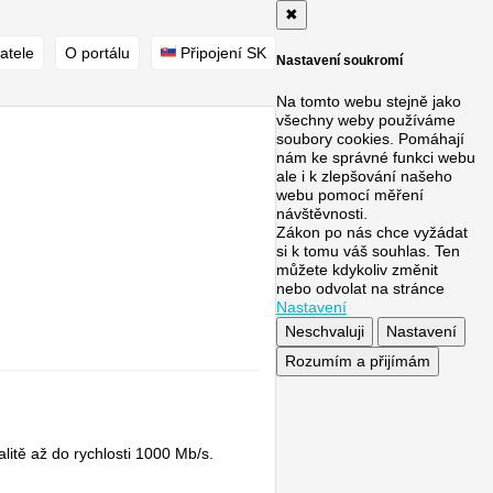
✖
atele
O portálu
Připojení SK
Nastavení soukromí
Na tomto webu stejně jako
všechny weby používáme
soubory cookies. Pomáhají
nám ke správné funkci webu
ale i k zlepšování našeho
webu pomocí měření
návštěvnosti.
Zákon po nás chce vyžádat
si k tomu váš souhlas. Ten
můžete kdykoliv změnit
nebo odvolat na stránce
Nastavení
Neschvaluji
Nastavení
Rozumím a přijímám
itě až do rychlosti 1000 Mb/s.