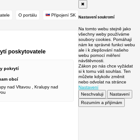
✖
atele
O portálu
Připojení SK
Nastavení soukromí
Na tomto webu stejně jako
všechny weby používáme
soubory cookies. Pomáhají
nám ke správné funkci webu
ale i k zlepšování našeho
ytí poskytovatele
webu pomocí měření
návštěvnosti.
Zákon po nás chce vyžádat
y pokrytí
si k tomu váš souhlas. Ten
můžete kdykoliv změnit
nam obcí
nebo odvolat na stránce
upy nad Vltavou , Kralupy nad
Nastavení
vou
Neschvaluji
Nastavení
Rozumím a přijímám