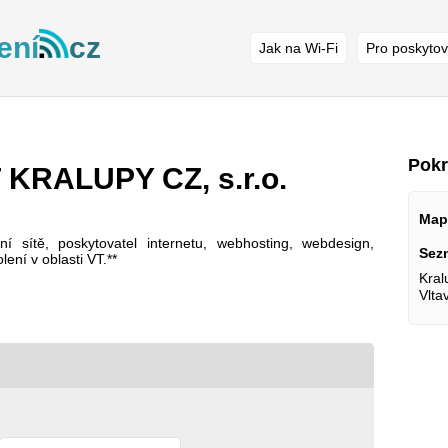
ení
cz
Jak na Wi-Fi
Pro poskytov
Pokr
KRALUPY CZ, s.r.o.
Map
ní sítě, poskytovatel internetu, webhosting, webdesign,
Sez
ení v oblasti VT.**
Kral
Vlta