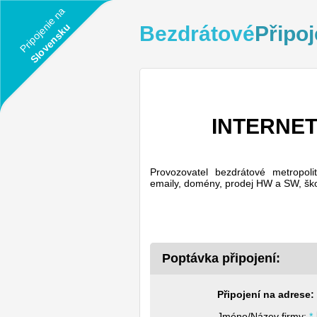
Pripojenie na
Slovensku
Bezdrátové
Připoj
INTERNET 
Provozovatel bezdrátové metropolit
emaily, domény, prodej HW a SW, škol
Poptávka připojení:
Připojení na adrese:
Jméno/Název firmy: 
*