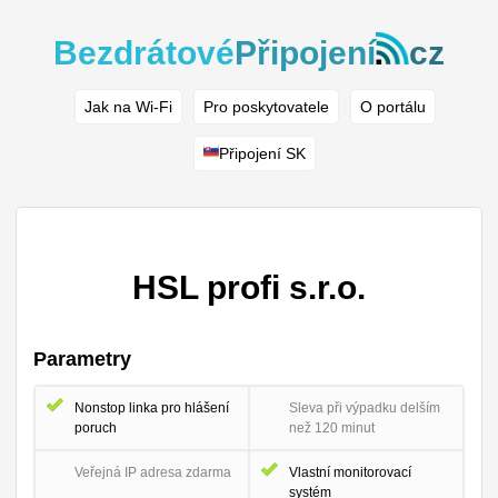
Bezdrátové
Připojení
cz
Jak na Wi-Fi
Pro poskytovatele
O portálu
Připojení SK
HSL profi s.r.o.
Parametry
Nonstop linka pro hlášení
Sleva při výpadku delším
poruch
než 120 minut
Veřejná IP adresa zdarma
Vlastní monitorovací
systém