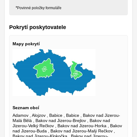
*
Povinné položky formuláře
Pokrytí poskytovatele
Mapy pokrytí
Seznam obcí
Adamov , Alojzov , Babice , Babice , Bakov nad Jizerou-Malá Bělá , Bakov nad Jizerou-Brejlov , Bakov nad Jizerou-Velký Rečkov , Bakov nad Jizerou-Horka , Bakov nad Jizerou-Buda , Bakov nad Jizerou-Malý Rečkov , Bakov nad Jizerou-Klokočka , Bakov nad Jizerou-Zvířetice , Bakov nad Jizerou-Studénka , Bakov nad Jizerou , Bakov nad Jizerou-Chudoplesy , Bakov nad Jizerou-Podhradí , Barchovice , Barchovice-Hryzely , Barchovice-Radlice , Bašť , Bavoryně-Na Lhotkách , Bavoryně-Pod Průhony , Bavoryně-Průmyslová zóna , Bavoryně , Bdín , Bečváry-Červený Hrádek , Bečváry-Horní Jelčany , Bečváry-Hatě , Bečváry , Bečváry-Poďousy , Bedihošť , Bělá pod Bezdězem-Hlínoviště , Bělá pod Bezdězem-Bezdědice , Bělá pod Bezdězem-Vrchbělá , Bělá pod Bezdězem-Březinka , Bělá pod Bezdězem , Bělá pod Pradědem-Adolfovice , Bělá pod Pradědem-Domašov , Bělá pod Pradědem-Bělá , Bělá pod Pradědem-Filipovice , Běleč , Bělkovice - Lašťany , Bělkovice - Lašťany-Lašťany - Bělkovice , Běloky , Bělušice , Benátky nad Jizerou-Kbel , Benátky nad Jizerou-Benátky nad Jizerou I , Benátky nad Jizerou-Dražice , Benátky nad Jizerou-Benátky nad Jizerou II , Benátky nad Jizerou-Benátky nad Jizerou III , Benešov-Boušice , Benešov-Buková Lhota , Benešov-Baba , Benešov-Mariánovice , Benešov-Úročnice , Benešov-Konopiště , Benešov-Pomněnice , Benešov-Vidlákova Lhota , Benešov-Dlouhé Pole , Benešov-Bedrč , Benešov-Chvojen , Benešov-Okrouhlice , Benešov-Radíkovice , Benešov , Benešov-Červený Dvůr , Bernardov , Bernartice , Bernartice-Buková , Bernartice-Horní Heřmanice , Bernartice , Bernartice-Borovsko , Beroun-Hostim - Beroun , Beroun-Zdejcina - Beroun , Beroun-Beroun - Centrum , Beroun-Beroun - Hostim , Beroun-Beroun - Jarov , Beroun-Beroun - Město , Beroun-Beroun - Zavadilka , Beroun-Beroun - Závodí , Beroun-Beroun - Zdejcina , Beroun-Jarov - Beroun , Beroun-Zavadilka - Beroun , Beroun-Závodí - Beroun , Beřovice , Beřovice-Bakov , Běrunice , Běrunice-Běruničky , Běrunice-Vlkov nad Lesy , Běrunice-Slibovice , Běrunice-Velké Výkleky , Běštín , Bezděkov pod Třemšínem , Bezno , Bílá Hlína , Bílá Lhota , Bílá Lhota-Řimice , Bílá Lhota-Hrabí , Bílá Lhota-Pateřín , Bílá Lhota-Měník , Bílá Lhota-Hradečná , Bílá Lhota-Červená Lhota , Bílá Voda-Městys Bílá Voda , Bílá Voda-Kamenička , Bílá Voda-Ves Bílá Voda , Bílé Podolí-Zaříčany , Bílé Podolí , Bílé Podolí-Lovčice , Bílichov , Bílkovice , Bílkovice-Takonín , Bílkovice-Moravsko , Bílovice - Lutotín-Lutotín , Bílovice - Lutotín-Bílovice , Bílsko , Biskupice , Bítouchov-Dolánky , Bítouchov , Bítouchov-Dalešice , Blatec , Blažejovice , Blažejovice-Vítonice , Blevice , Bludov , Bludov , Bobnice , Bobnice , Bobnice-Kovansko , Bohdaneč , Bohdaneč , Bohdaneč-Řeplice , Bohdaneč-Prostřední Ves , Bohdaneč-Dvorecko , Bohdaneč-Šlechtín , Bohdaneč-Kotoučov , Bohdíkov , Bohdíkov-Komňátka , Bohdíkov-Raškov , Bohostice-Kamenná , Bohostice , Bohostice , Bohuňovice , Bohuslavice , Bohuslavice , Bohutín-Vysoká Pec , Bohutín-Tisová , Bohutín , Bohutín-Havírna , Bohutín , Bojanovice-Malá Lečice , Bojanovice-Malá Lečice , Bojanovice-Senešnice , Bojanovice-Senešnice , Bojanovice , Bořanovice-Pakoměřice , Bořanovice , Boreč , Boreč-Žebice , Borek , Borotice-Čelina , Borotice-Čelina , Borotice-Hubenov , Borotice , Borotice , Borotice-Cholín , Borotice-Cholín , Borotice-Dražetice , Borotice-Dražetice , Borovnice , Boseň , Boseň-Mužský , Boseň-Zápudov , Boseň-Zásadka , Bousín , Bousín-Repechy , Bouzov-Olešnice , Bouzov-Hvozdečko , Bouzov , Bouzov-Kovářov , Bouzov-Bezděkov , Bouzov-Doly , Bouzov-Obectov , Bouzov-Svojanov , Bouzov-Kozov , Bouzov-Podolí , Bouzov-Kadeřín , Bouzov-Jeřmaň , Bouzov-Blažov , Bradlec , Brambory , Brandýs nad Labem - Stará Boleslav-Brandýs nad Labem , Brandýs nad Labem - Stará Boleslav-Popovice , Brandýs nad Labem - Stará Boleslav-Stará Boleslav , Brandýsek-Olšany , Brandýsek , Branná , Branov , Branžež-Nová Ves , Branžež , Branžež-Zakopaná , Braškov , Bratčice , Bratkovice-Dominikální Paseky , Bratkovice , Bratřínov , Bratřínov , Bratronice-Dolní Bezděkov , Bratronice , Bratrušov , Bratrušov-Osikov , Brázdim-Starý Brázdim , Brázdim-Starý Brázdim , Brázdim-Veliký Brázdim , Brázdim-Nový Brázdim , Brdy , Brdy , Brdy , Brdy , Brdy , Břežany , Břežany I , Břežany I-Chocenice , Břežany II , Březí , Březina , Březina-Honsob , Březnice-Dobrá Voda , Březnice-Přední Poříčí , Březnice-Martinice , Březnice-Zadní Poříčí , Březnice ,