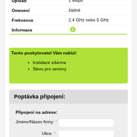
1 Mbps
žádné
2,4 GHz nebo 5 GHz
Tento poskytovatel Vám nabízí:
Instalace zdarma
Slevu pro seniory
Poptávka připojení:
Připojení na adrese:
Jméno/Název firmy: 
*
Ulice: 
*