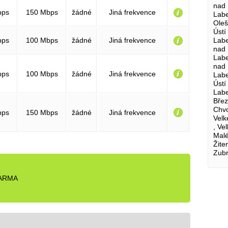
nad 
bps
150 Mbps
žádné
Jiná frekvence
Labe
Oleš
Ústí
Labe
bps
100 Mbps
žádné
Jiná frekvence
nad 
Labe
nad 
bps
100 Mbps
žádné
Jiná frekvence
Labe
Ústí
Labe
Břez
Chvo
bps
150 Mbps
žádné
Jiná frekvence
Velk
, Ve
Malé
Žite
Zubr
DARMA