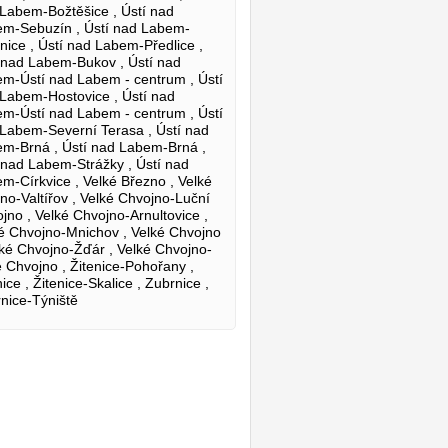
Labem-Božtěšice , Ústí nad
m-Sebuzín , Ústí nad Labem-
nice , Ústí nad Labem-Předlice ,
 nad Labem-Bukov , Ústí nad
m-Ústí nad Labem - centrum , Ústí
Labem-Hostovice , Ústí nad
m-Ústí nad Labem - centrum , Ústí
Labem-Severní Terasa , Ústí nad
m-Brná , Ústí nad Labem-Brná ,
 nad Labem-Strážky , Ústí nad
m-Církvice , Velké Březno , Velké
no-Valtířov , Velké Chvojno-Luční
jno , Velké Chvojno-Arnultovice ,
é Chvojno-Mnichov , Velké Chvojno
lké Chvojno-Žďár , Velké Chvojno-
 Chvojno , Žitenice-Pohořany ,
nice , Žitenice-Skalice , Zubrnice ,
nice-Týniště