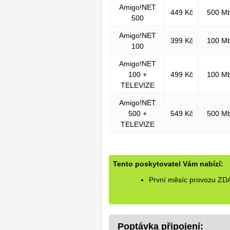
Amigo!NET
449 Kč
500 M
500
Amigo!NET
399 Kč
100 M
100
Amigo!NET
100 +
499 Kč
100 M
TELEVIZE
Amigo!NET
500 +
549 Kč
500 M
TELEVIZE
Tento poskytovatel Vám nabízí:
První měsíc provozu Z
Poptávka připojení: