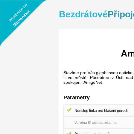
Pripojenie na
Slovensku
Bezdrátové
Připoj
Ami
Stavíme pro Vás gigabitovou optickou 
fi ve městě. Působíme v Ústí nad
spokojeni. AmigoNet
Parametry
Nonstop linka pro hlášení poruch
Veřejná IP adresa zdarma