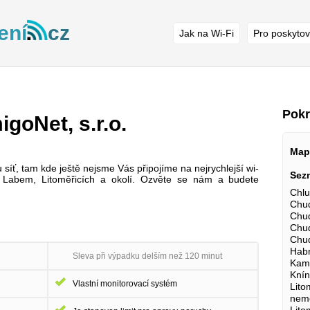
ení
cz
Jak na Wi-Fi
Pro poskytov
Pokr
goNet, s.r.o.
Map
síť, tam kde ještě nejsme Vás připojíme na nejrychlejší wi-
Sez
 Labem, Litoměřicích a okolí. Ozvěte se nám a budete
Chlu
Chud
Chud
Chud
Chud
Habr
Sleva při výpadku delším než 120 minut
Kamý
Knín
Vlastní monitorovací systém
Lito
nemo
Lito