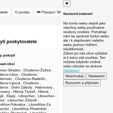
✖
atele
O portálu
Připojení SK
Nastavení soukromí
Na tomto webu stejně jako
všechny weby používáme
soubory cookies. Pomáhají
nám ke správné funkci webu
ale i k zlepšování našeho
ytí poskytovatele
webu pomocí měření
návštěvnosti.
Zákon po nás chce vyžádat
y pokrytí
si k tomu váš souhlas. Ten
můžete kdykoliv změnit
nam obcí
nebo odvolat na stránce
mec-Stradov , Chuderov-Žežice ,
Nastavení
erov-Libov , Chuderov-
Neschvaluji
Nastavení
erovec , Chuderov-Radešín ,
Rozumím a přijímám
erov-Lipová , Chuderov ,
erov , Dolní Zálezly , Habrovany ,
ovany , Hlinná-Tlučeň , Hlinná ,
k , Klapý , Libouchec , Libouchec-
ice , Libouchec-Žďárek ,
měřice-Pokratice , Litoměřice-Za
cnicí , Litoměřice-Předměstí ,
měřice-Předměstí , Litoměřice-