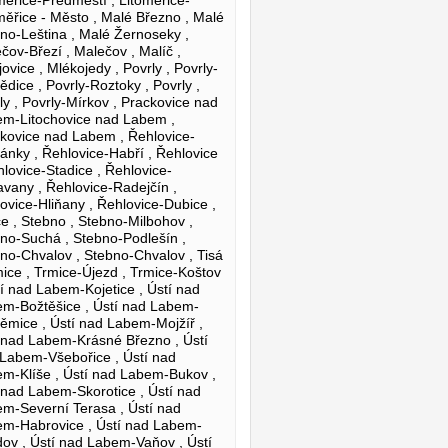
měřice - Město , Malé Březno , Malé
no-Leština , Malé Žernoseky ,
čov-Březí , Malečov , Malíč ,
jovice , Mlékojedy , Povrly , Povrly-
ědice , Povrly-Roztoky , Povrly ,
ly , Povrly-Mírkov , Prackovice nad
m-Litochovice nad Labem ,
kovice nad Labem , Řehlovice-
ánky , Řehlovice-Habří , Řehlovice
hlovice-Stadice , Řehlovice-
vany , Řehlovice-Radejčín ,
ovice-Hliňany , Řehlovice-Dubice ,
ce , Stebno , Stebno-Milbohov ,
no-Suchá , Stebno-Podlešín ,
no-Chvalov , Stebno-Chvalov , Tisá
mice , Trmice-Újezd , Trmice-Koštov
tí nad Labem-Kojetice , Ústí nad
m-Božtěšice , Ústí nad Labem-
ěmice , Ústí nad Labem-Mojžíř ,
 nad Labem-Krásné Březno , Ústí
Labem-Všebořice , Ústí nad
m-Klíše , Ústí nad Labem-Bukov ,
 nad Labem-Skorotice , Ústí nad
m-Severní Terasa , Ústí nad
m-Habrovice , Ústí nad Labem-
ov , Ústí nad Labem-Vaňov , Ústí