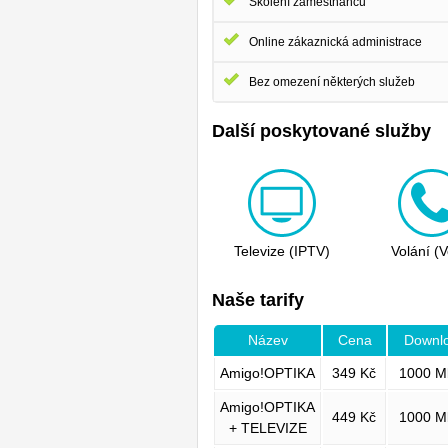
Školení zaměstnanců
Online zákaznická administrace
Bez omezení některých služeb
Další poskytované služby
Televize (IPTV)
Volání (
Naše tarify
Název
Cena
Downl
Amigo!OPTIKA
349 Kč
1000 M
Amigo!OPTIKA
449 Kč
1000 M
+ TELEVIZE