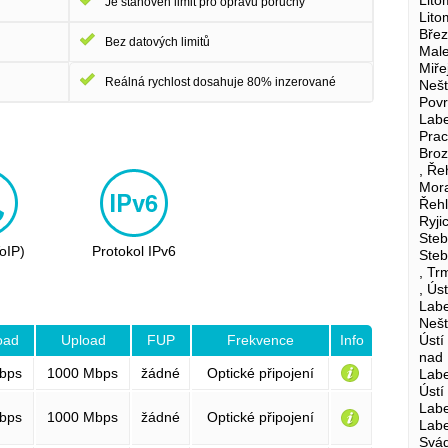
Je stanoven limit pro opravu poruchy
Lito
Břez
Bez datových limitů
Male
Miře
Reálná rychlost dosahuje 80% inzerované
Nešt
Povr
Labe
Prac
Broz
, Ře
Mora
Řehl
Ryji
Steb
VoIP)
Protokol IPv6
Steb
, Tr
, Ús
Labe
Nešt
Ústí
oad
Upload
FUP
Frekvence
Info
nad 
bps
1000 Mbps
žádné
Optické připojení
Labe
Ústí
Labe
bps
1000 Mbps
žádné
Optické připojení
Labe
Svád