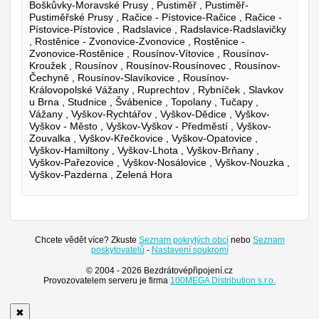
Boškůvky-Moravské Prusy , Pustiměř , Pustiměř-
Pustiměřské Prusy , Račice - Pístovice-Račice , Račice -
Pístovice-Pístovice , Radslavice , Radslavice-Radslavičky
, Rostěnice - Zvonovice-Zvonovice , Rostěnice -
Zvonovice-Rostěnice , Rousínov-Vítovice , Rousínov-
Kroužek , Rousínov , Rousínov-Rousínovec , Rousínov-
Čechyně , Rousínov-Slavíkovice , Rousínov-
Královopolské Vážany , Ruprechtov , Rybníček , Slavkov
u Brna , Studnice , Švábenice , Topolany , Tučapy ,
Vážany , Vyškov-Rychtářov , Vyškov-Dědice , Vyškov-
Vyškov - Město , Vyškov-Vyškov - Předměstí , Vyškov-
Zouvalka , Vyškov-Křečkovice , Vyškov-Opatovice ,
Vyškov-Hamiltony , Vyškov-Lhota , Vyškov-Brňany ,
Vyškov-Pařezovice , Vyškov-Nosálovice , Vyškov-Nouzka ,
Vyškov-Pazderna , Zelená Hora
Chcete vědět více? Zkuste
Seznam pokrytých obcí
nebo
Seznam
poskytovatelů
-
Nastavení soukromí
© 2004 - 2026 Bezdrátovépřipojení.cz
Provozovatelem serveru je firma
100MEGA Distribution s.r.o.
✖