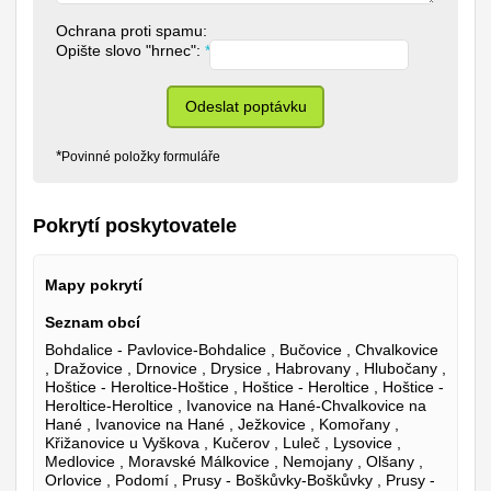
Ochrana proti spamu:
Opište slovo "hrnec": 
*
Odeslat poptávku
*
Povinné položky formuláře
Pokrytí poskytovatele
Mapy pokrytí
Seznam obcí
Bohdalice - Pavlovice-Bohdalice , Bučovice , Chvalkovice
, Dražovice , Drnovice , Drysice , Habrovany , Hlubočany ,
Hoštice - Heroltice-Hoštice , Hoštice - Heroltice , Hoštice -
Heroltice-Heroltice , Ivanovice na Hané-Chvalkovice na
Hané , Ivanovice na Hané , Ježkovice , Komořany ,
Křižanovice u Vyškova , Kučerov , Luleč , Lysovice ,
Medlovice , Moravské Málkovice , Nemojany , Olšany ,
Orlovice , Podomí , Prusy - Boškůvky-Boškůvky , Prusy -