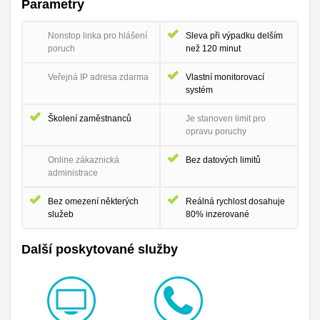
Parametry
Nonstop linka pro hlášení
Sleva při výpadku delším
poruch
než 120 minut
Veřejná IP adresa zdarma
Vlastní monitorovací
systém
Školení zaměstnanců
Je stanoven limit pro
opravu poruchy
Online zákaznická
Bez datových limitů
administrace
Bez omezení některých
Reálná rychlost dosahuje
služeb
80% inzerované
Další poskytované služby